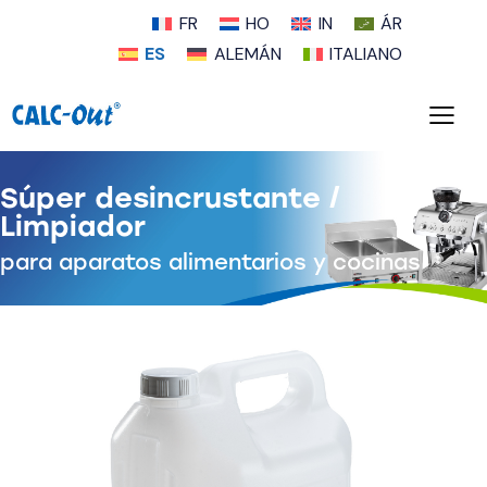
FR
HO
IN
ÁR
ES
ALEMÁN
ITALIANO
Súper desincrustante /
Limpiador
para aparatos alimentarios y cocinas