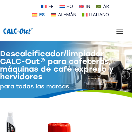
FR
HO
IN
ÁR
ES
ALEMÁN
ITALIANO
Descalcificador/limpiador
CALC-Out® para cafeteras,
máquinas de café expreso y
hervidores
para todas las marcas