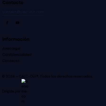
Contacto
contact@calc-out.com
Información
Aviso legal
Confidencialidad
Contacto
© 2024 – CALC-Out®. Todos los derechos reservados.
Dirigida por