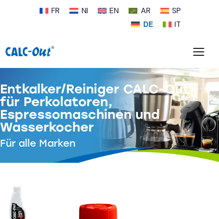
FR
NI
EN
AR
SP
DE
IT
Entkalker/Reiniger CALC-Out®
für Perkolatoren,
Espressomaschinen und
Wasserkocher
Für alle Marken