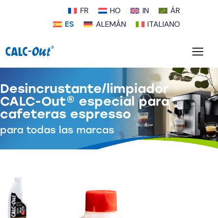
FR
HO
IN
ÁR
ES
ALEMÁN
ITALIANO
Desincrustante/limpiador
CALC-Out® especial para
cafeteras espresso
para todas las marcas