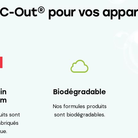
LC-Out® pour vos appar
Biodégradable
in
um
Nos formules produits
sont biodégradables.
uits sont
abriqués
ue.