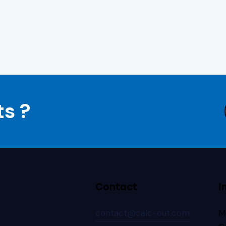
ts ?
Contact
I
contact@calc-out.com
M