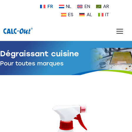
FR
NL
EN
AR
ES
AL
IT
Dégraissant cuisine
Pour toutes marques