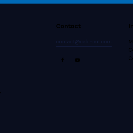
Contact
I
contact@calc-out.com
M
C
C