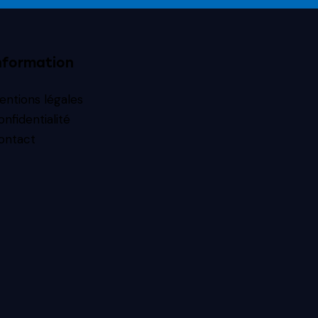
nformation
entions légales
onfidentialité
ontact