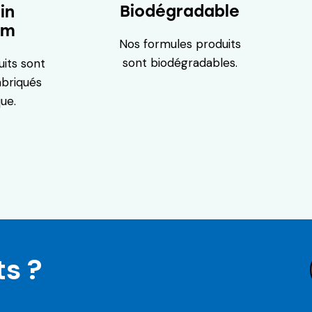
Biodégradable
in
um
Nos formules produits
sont biodégradables.
uits sont
abriqués
ue.
ts ?