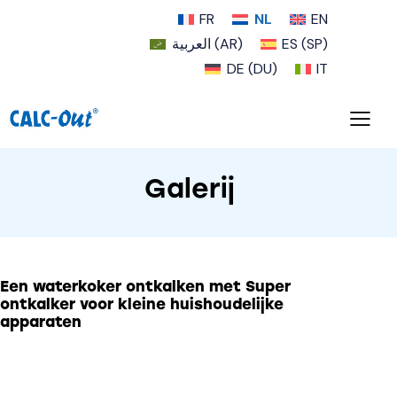
FR
NL
EN
العربية
(
AR
)
ES
(
SP
)
DE
(
DU
)
IT
Galerij
Een waterkoker ontkalken met
Super
ontkalker voor kleine huishoudelijke
apparaten