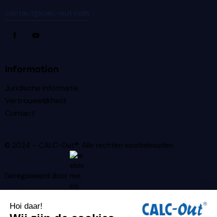
contact@calc-out.com
Information
Juridische informatie
Vertrouwelijkheid
Contact
© 2024 – CALC-Out®. Alle rechten voorbehouden.
Geregisseerd door