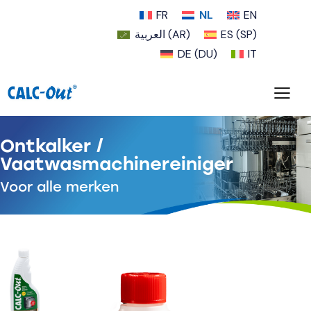
FR
NL
EN
العربية
(
AR
)
ES
(
SP
)
DE
(
DU
)
IT
Ontkalker /
Vaatwasmachinereiniger
Voor alle merken