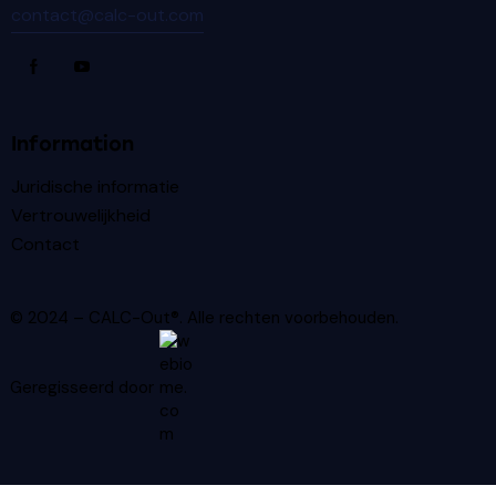
contact@calc-out.com
Information
Juridische informatie
Vertrouwelijkheid
Contact
© 2024 – CALC-Out®. Alle rechten voorbehouden.
Geregisseerd door