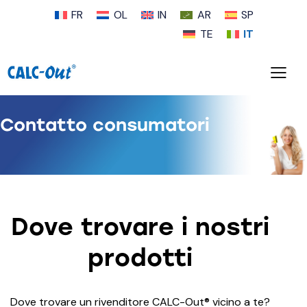
FR
OL
IN
AR
SP
TE
IT
Contatto consumatori
Dove trovare i nostri
prodotti
Dove trovare un rivenditore CALC-Out® vicino a te?