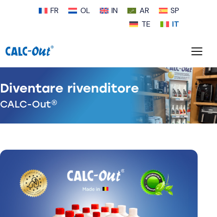
FR
OL
IN
AR
SP
TE
IT
Diventare rivenditore​​
CALC-Out®