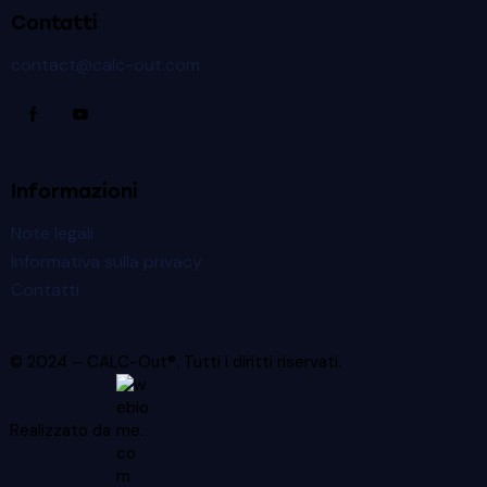
Contatti
contact@calc-out.com
Informazioni
Note legali
Informativa sulla privacy
Contatti
© 2024 – CALC-Out®. Tutti i diritti riservati.
Realizzato da