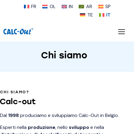
FR
OL
IN
AR
SP
TE
IT
Chi siamo
CHI SIAMO?
Calc-out
Dal
1998
produciamo e sviluppiamo Calc-Out in Belgio.
Esperti nella
produzione
, nello
sviluppo
e nella