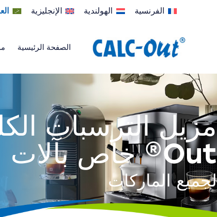
الفرنسية
الهولندية
الإنجليزية
الع
الصفحة الرئيسية
من
Out® خاص بآلات القهوة الإسبريسو
لجميع الماركات