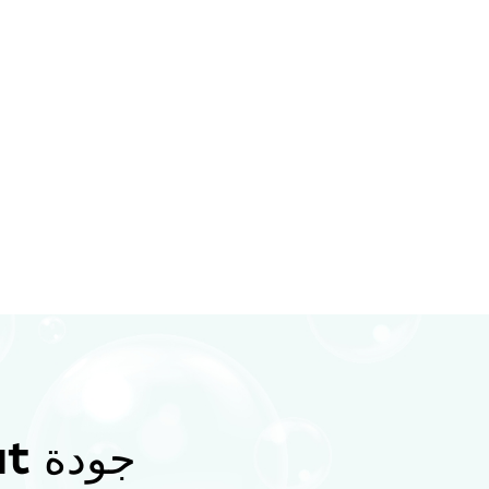
جودة CALC-Out® لأجهزتك