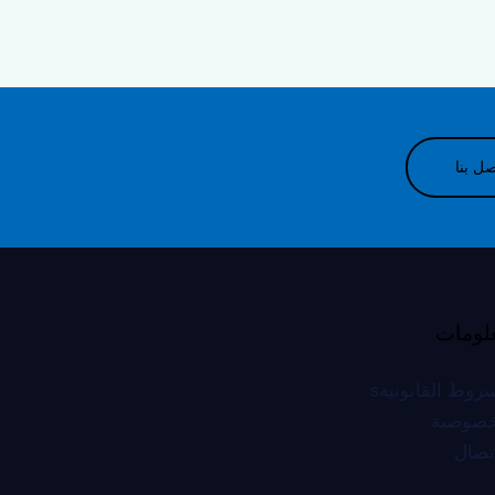
صل بنا
لومات
روط القانونيةs
خصوصية
اتصال