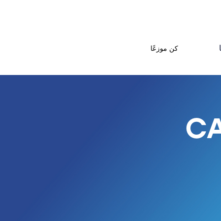
كن موزعًا
 / منظف CALC-