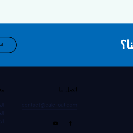
ا؟
ات
اتصل بنا
مع
contact@calc-out.com
الش
ال
ال