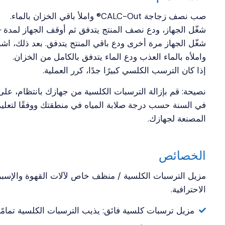
صب نصف زجاجة CALC-Out® واملأ باقي الخزان بالماء.
شغّل الجهاز، ودع نصف المنتج يتدفق ثم أوقف الجهاز لمدة +/- 15 دق
شغّل الجهاز مرة أخرى ودع باقي المنتج يتدفق. بعد ذلك، ا
واملأه بالماء العذب ودع الماء يتدفق بالكامل من الخزان.
إذا كان الترسب الكلسي كبيرًا جدًا، كرر العملية.
في السنة حسب درجة صلابة المياه في منطقتك ووفقًا لتعلي
المصنعة لجهازك.
الخصائص
مزيل الترسبات الكلسية / منظف خاص لآلات القهوة والإسبر
الاحترافية.
مزيل ترسبات كلسية فائق: يذيب الترسبات الكلسية تمامًا.