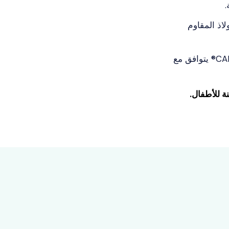
.
اذ المقاوم
يحسن: أداء وكفاءة وعمر آلة القهوة الخاصة بك. CALC-Out® يتوافق مع
ة للأطفال.