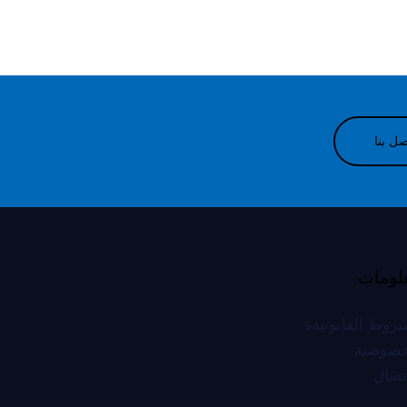
صل بنا
لومات
روط القانونيةs
خصوصية
اتصال