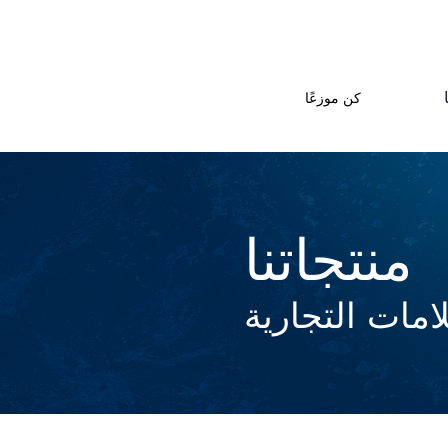
كن موزعًا
منتجاتنا
امات التجارية