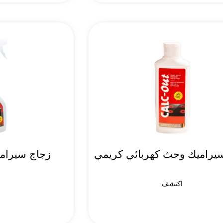
يراميك وحث كهربائي كريمي
زجاج سيرام
اكتشف
ا