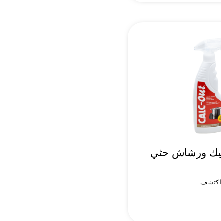
يك ورشاش حثي
كتشف