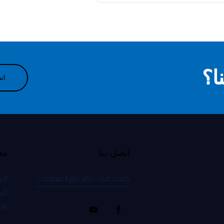
ا؟
ات
اتصل بنا
مع
contact@calc-out.com
الش
ال
ال